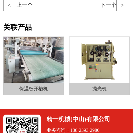
<
上一个
下一个
>
关联产品
保温板开槽机
抛光机
精一机械(中山)有限公司
业务咨询：138-2393-2980