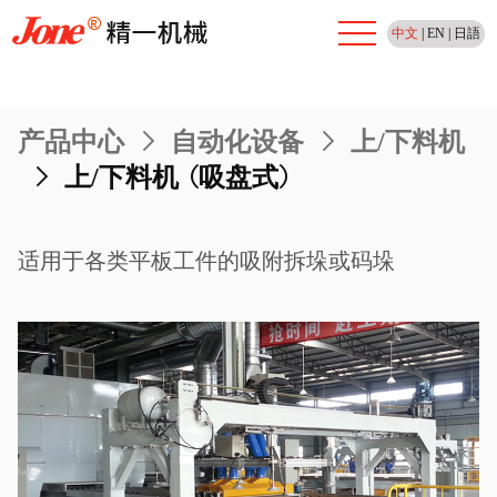
中文
|
EN
|
日語
产品中心
>
自动化设备
>
上/下料机
>
上/下料机 (吸盘式)
适用于各类平板工件的吸附拆垛或码垛