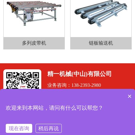
多列皮带机
链板输送机
精一机械(中山)有限公司
业务咨询：138-2393-2980
电话：0760-2817 2232
×
传真：0760-2817 2202
欢迎来到本网站，请问有什么可以帮您？
地址：广东省中山市港口镇沙港中路20
微信公众号
号5幢
现在咨询
稍后再说
版权所有 © 2023 精一机械(中山)有限
技术支持：
佛山网站建设
粤ICP备
公司
19139787号