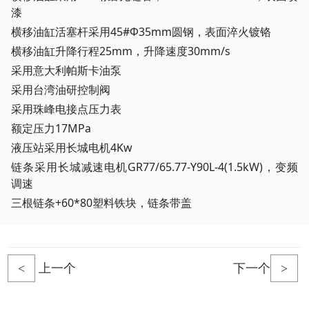
漆
横移油缸活塞杆采用45#Ф35mm圆钢，表面淬火镀铬
横移油缸升降行程25mm，升降速度30mm/s
采用意大利帕斯卡油泵
采用台湾油研控制阀
采用珠峰电接点压力表
额定压力17MPa
液压站采用长城电机4Kw
链条采用长城减速电机GR77/65.77-Y90L-4(1.5kW)，变频
调速
三根链条+60*80塑料铁块，链条带盖
<
上一个
下一个
>